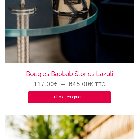
Bougies Baobab Stones Lazuli
117.00
€
–
645.00
€
TTC
Choix des options