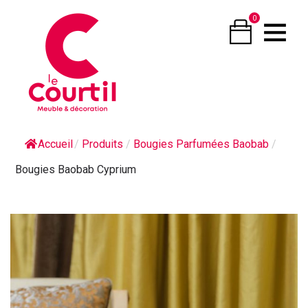
0
Accueil
/
Produits
/
Bougies Parfumées Baobab
/
Bougies Baobab Cyprium