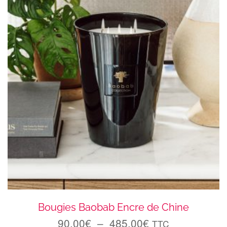
Bougies Baobab Encre de Chine
90.00
€
–
485.00
€
TTC