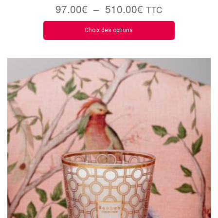
97.00
€
–
510.00
€
TTC
Choix des options