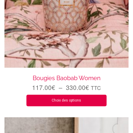
Bougies Baobab Women
117.00
€
–
330.00
€
TTC
Choix des options