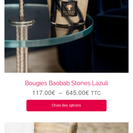
Bougies Baobab Stones Lazuli
117.00
€
–
645.00
€
TTC
Choix des options