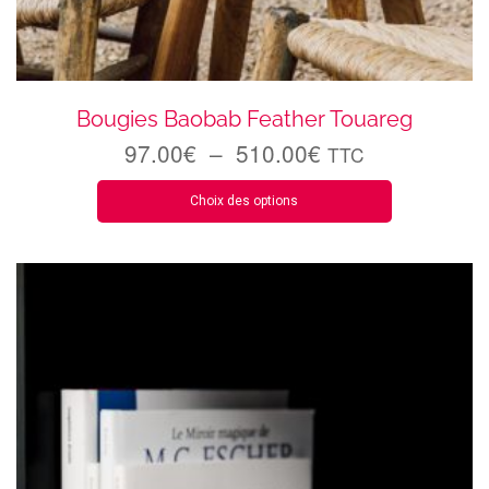
Bougies Baobab Feather Touareg
97.00
€
–
510.00
€
TTC
Choix des options