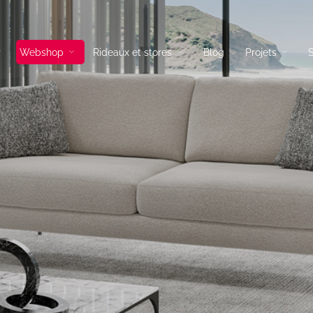
Webshop
Rideaux et stores
Blog
Projets
S
és tissus
Lampadaires
és cuir
Lampes a poser
és d’angles
Suspensions
és convertibles
Appliques
ils