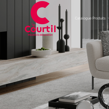
Catalogue Produits
Table de repas
Canap
Chaises
Canap
Table basse
Canap
Buffet
Canap
Meuble TV
Fauteu
Console
Table d’appoint
Bureau