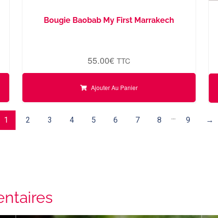
Bougie Baobab My First Marrakech
55.00
€
TTC
Ajouter Au Panier
...
1
2
3
4
5
6
7
8
9
→
ntaires