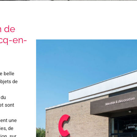
n de
rcq-en-
e belle
objets de
 du
et sont
ent une
es, de
tion sur