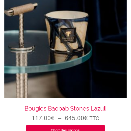
Bougies Baobab Stones Lazuli
117.00
€
–
645.00
€
TTC
Choix des options