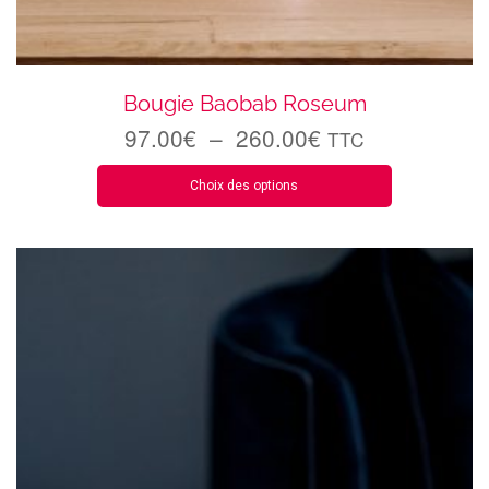
Bougie Baobab Roseum
97.00
€
–
260.00
€
TTC
Choix des options