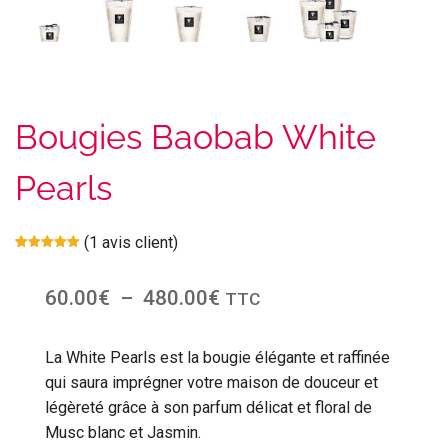
Bougies Baobab White
Pearls
(
1
avis client)
Noté
1
5.00
sur 5
basé sur
60.00
€
–
480.00
€
TTC
notation
client
La White Pearls est la bougie élégante et raffinée
qui saura imprégner votre maison de douceur et
légèreté grâce à son parfum délicat et floral de
Musc blanc et Jasmin.