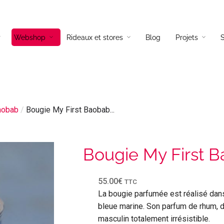
Webshop
Rideaux et stores
Blog
Projets
S
és tissus
Lampadaires
és cuir
Lampes a poser
aobab
/
Bougie My First Baobab...
és d’angles
Suspensions
és convertibles
Appliques
ils
Bougie My First 
55.00
€
TTC
La bougie parfumée est réalisé dans 
bleue marine. Son parfum de rhum, d
masculin totalement irrésistible.