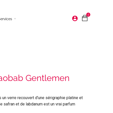
0
account_circle
ervices
Bougies et senteurs
Décoration à poser
Vaisselle
Déco murales
Baobab Gentlemen
Tapis
un verre recouvert d’une sérigraphie platine et
e safran et de labdanum est un vrai parfum