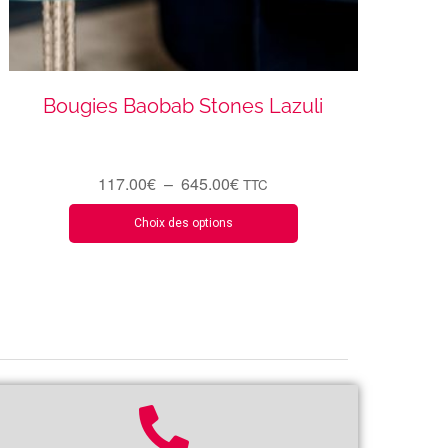
Bougies Baobab Stones Lazuli
117.00
€
–
645.00
€
TTC
Choix des options