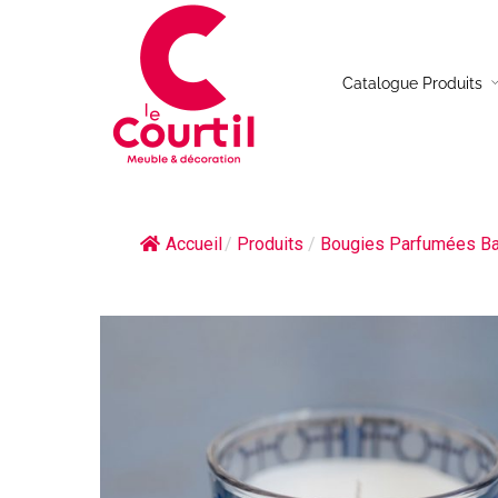
Catalogue Produits
Table de repas
Canap
Chaises
Canap
Accueil
/
Produits
/
Bougies Parfumées B
Table basse
Canap
Buffet
Canap
Meuble TV
Fauteu
Console
Table d’appoint
Bureau