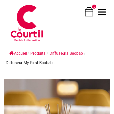
0
Accueil
/
Produits
/
Diffuseurs Baobab
/
Diffuseur My First Baobab...