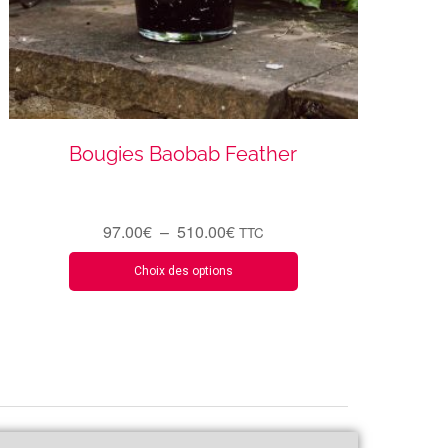
Bougies Baobab Feather
97.00
€
–
510.00
€
TTC
Choix des options