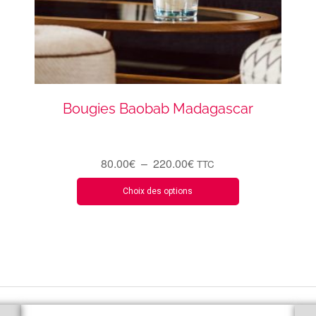
Bougies Baobab Madagascar
80.00
€
–
220.00
€
TTC
Choix des options