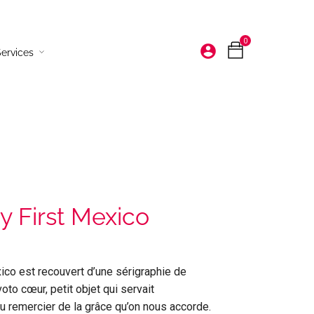
0
account_circle
ervices
Bougies et senteurs
Décoration à poser
Vaisselle
Déco murales
 First Mexico
Tapis
co est recouvert d’une sérigraphie de
oto cœur, petit objet qui servait
u remercier de la grâce qu’on nous accorde.