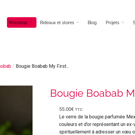
Webshop
Rideaux et stores
Blog
Projets
S
és tissus
Lampadaires
és cuir
Lampes a poser
aobab
/
Bougie Boabab My First...
és d’angles
Suspensions
és convertibles
Appliques
ils
Bougie Boabab My
55.00
€
TTC
Le verre de la bougie parfumée Mexi
couleurs et d’or représentant un ex-v
spirituellement à adresser un vœu o