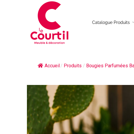
Catalogue Produits
Table de repas
Canap
Chaises
Canap
Accueil
/
Produits
/
Bougies Parfumées B
Table basse
Canap
Buffet
Canap
Meuble TV
Fauteu
Console
Table d’appoint
Bureau