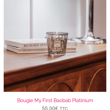
Bougie My First Baobab Platinium
55.00
€
TTC