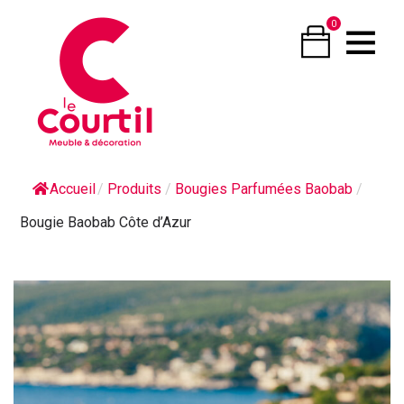
0
Accueil
/
Produits
/
Bougies Parfumées Baobab
/
Bougie Baobab Côte d’Azur