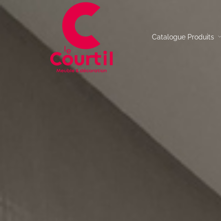
Catalogue Produits
Table de repas
Canap
Chaises
Canap
Table basse
Canap
Buffet
Canap
Meuble TV
Fauteu
Console
Table d’appoint
Bureau