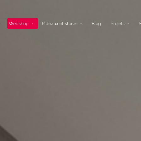
Webshop
Rideaux et stores
Blog
Projets
S
és tissus
Lampadaires
és cuir
Lampes a poser
és d’angles
Suspensions
és convertibles
Appliques
ils