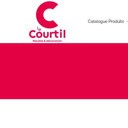
Catalogue Produits
Table de repas
Canap
Chaises
Canap
Table basse
Canap
Buffet
Canap
Meuble TV
Fauteu
Console
Table d’appoint
Bureau