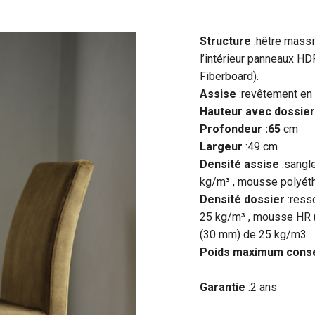
Structure
:hêtre massi
l’intérieur panneaux HD
Fiberboard).
Assise
:revêtement en 
Hauteur avec dossier
Profondeur :65
cm
Largeur
:49 cm
Densité assise
:sangl
kg/m³ , mousse polyét
Densité dossier
:ress
25 kg/m³ , mousse HR 
(30 mm) de 25 kg/m3
Poids maximum conse
Garantie
:2 ans