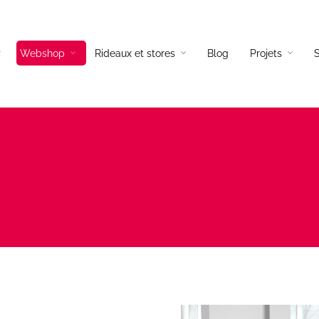
Webshop
Rideaux et stores
Blog
Projets
S
és tissus
Lampadaires
és cuir
Lampes a poser
és d’angles
Suspensions
és convertibles
Appliques
ils