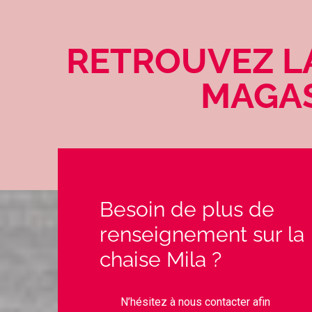
RETROUVEZ LA
MAGAS
Besoin de plus de
renseignement sur la
chaise Mila ?
N’hésitez à nous contacter afin