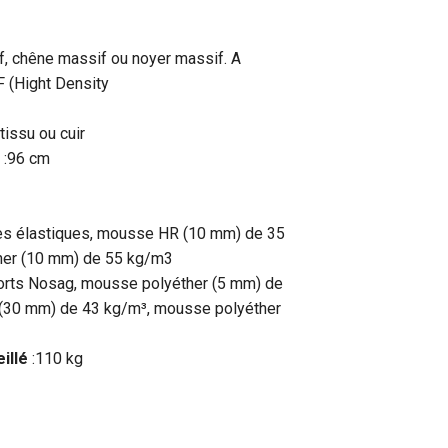
f, chêne massif ou noyer massif. A
F (Hight Density
tissu ou cuir
:96 cm
es élastiques, mousse HR (10 mm) de 35
her (10 mm) de 55 kg/m3
orts Nosag, mousse polyéther (5 mm) de
(30 mm) de 43 kg/m³, mousse polyéther
illé
:110 kg