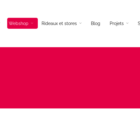
Webshop
Rideaux et stores
Blog
Projets
S
és tissus
Lampadaires
és cuir
Lampes a poser
és d’angles
Suspensions
és convertibles
Appliques
ils