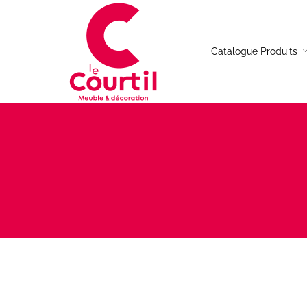
Catalogue Produits
Table de repas
Canap
Chaises
Canap
Table basse
Canap
Buffet
Canap
Meuble TV
Fauteu
Console
Table d’appoint
Bureau