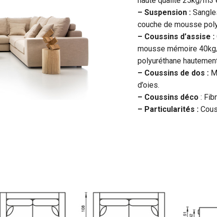
haute qualité 25kg/m3 
– Suspension :
Sangle
couche de mousse poly
– Coussins d’assise :
mousse mémoire 40kg/m
polyuréthane hautement
– Coussins de dos :
M
d’oies.
– Coussins déco
: Fib
– Particularités :
Cous