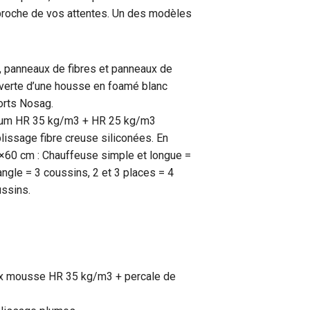
s proche de vos attentes. Un des modèles
, panneaux de fibres et panneaux de
ouverte d’une housse en foamé blanc
orts Nosag.
um HR 35 kg/m3 + HR 25 kg/m3
lissage fibre creuse siliconées.
En
×60 cm : Chauffeuse simple et longue =
angle = 3
coussins, 2 et 3 places = 4
ussins.
ex mousse HR 35 kg/m3 + percale de