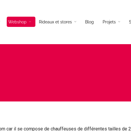
Webshop
Rideaux et stores
Blog
Projets
S
és tissus
Lampadaires
és cuir
Lampes a poser
és d’angles
Suspensions
és convertibles
Appliques
ils
 car il se compose de chauffeuses de différentes tailles de 2