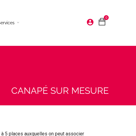
0
account_circle
ervices
Bougies et senteurs
Décoration à poser
Vaisselle
Déco murales
CANAPÉ SUR MESURE
Tapis
 à 5 places auxquelles on peut associer