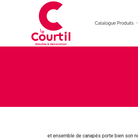
Catalogue Produits
Table de repas
Canap
Chaises
Canap
Table basse
Canap
Buffet
Canap
Meuble TV
Fauteu
Console
Table d’appoint
Bureau
et ensemble de canapés porte bien son nom