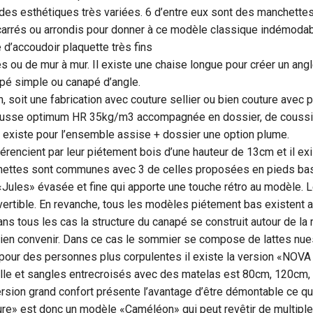
des esthétiques très variées. 6 d’entre eux sont des manchettes
ls carrés ou arrondis pour donner à ce modèle classique indémod
 d’accoudoir plaquette très fins
s ou de mur à mur. Il existe une chaise longue pour créer un angl
apé simple ou canapé d’angle.
, soit une fabrication avec couture sellier ou bien couture avec 
ousse optimum HR 35kg/m3 accompagnée en dossier, de coussins
l existe pour l’ensemble assise + dossier une option plume.
rencient par leur piétement bois d’une hauteur de 13cm et il ex
ettes sont communes avec 3 de celles proposées en pieds bas 
«Jules» évasée et fine qui apporte une touche rétro au modèle. 
ertible. En revanche, tous les modèles piétement bas existent
 Dans tous les cas la structure du canapé se construit autour de l
 bien convenir. Dans ce cas le sommier se compose de lattes n
 pour des personnes plus corpulentes il existe la version «NOVA
lle et sangles entrecroisés avec des matelas est 80cm, 120cm
ion grand confort présente l’avantage d’être démontable ce qui 
ure» est donc un modèle «Caméléon» qui peut revêtir de multipl