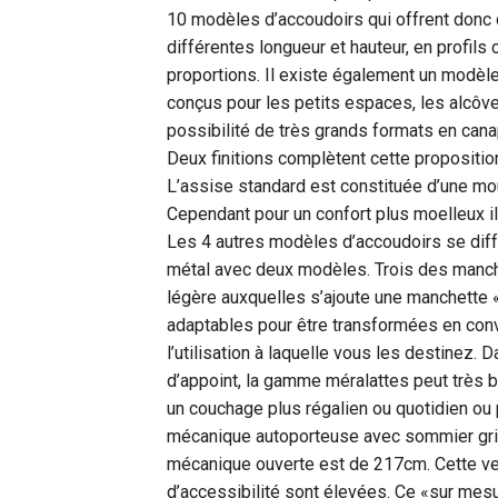
10 modèles d’accoudoirs qui offrent donc 
différentes longueur et hauteur, en profi
proportions. Il existe également un modèle
conçus pour les petits espaces, les alcôve
possibilité de très grands formats en can
Deux finitions complètent cette proposition
L’assise standard est constituée d’une m
Cependant pour un confort plus moelleux i
Les 4 autres modèles d’accoudoirs se diffé
métal avec deux modèles. Trois des manch
légère auxquelles s’ajoute une manchette 
adaptables pour être transformées en conv
l’utilisation à laquelle vous les destinez.
d’appoint, la gamme méralattes peut très
un couchage plus régalien ou quotidien ou
mécanique autoporteuse avec sommier gri
mécanique ouverte est de 217cm. Cette vers
d’accessibilité sont élevées. Ce «sur mes