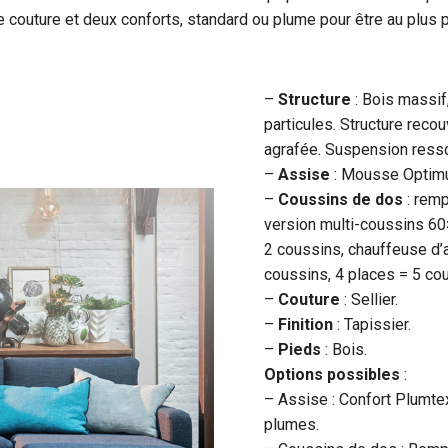
de couture et deux conforts, standard ou plume pour être au plu
–
Structure
: Bois massif
particules. Structure rec
agrafée. Suspension ress
–
Assise
: Mousse Optim
–
Coussins de dos
: remp
version multi-coussins 60
2 coussins, chauffeuse d’
coussins, 4 places = 5 co
–
Couture
: Sellier.
–
Finition
: Tapissier.
–
Pieds
: Bois.
Options possibles
:
– Assise : Confort Plumt
plumes.