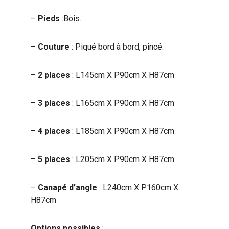
–
Pieds
:Bois.
–
Couture
: Piqué bord à bord, pincé.
–
2 places
: L145cm X P90cm X H87cm
–
3 places
: L165cm X P90cm X H87cm
–
4 places
: L185cm X P90cm X H87cm
–
5 places
: L205cm X P90cm X H87cm
–
Canapé d’angle
: L240cm X P160cm X
H87cm
Options possibles
: