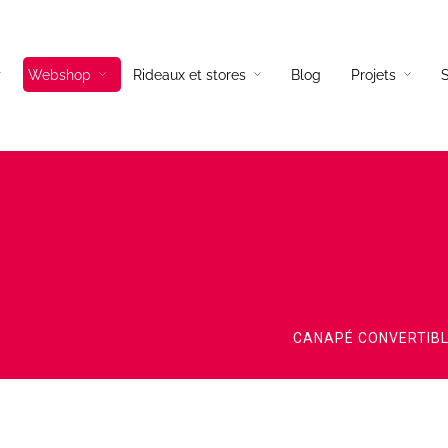
Webshop
Rideaux et stores
Blog
Projets
S
és tissus
Lampadaires
és cuir
Lampes a poser
és d’angles
Suspensions
és convertibles
Appliques
ils
CANAPÉ CONVERTIBL