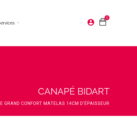
0
account_circle
ervices
Bougies et senteurs
Décoration à poser
Vaisselle
Déco murales
CANAPÉ BIDART
Tapis
E GRAND CONFORT MATELAS 14CM D’ÉPAISSEUR