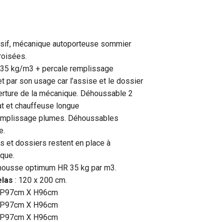
sif, mécanique autoporteuse sommier
roisées.
 35 kg/m3 + percale remplissage
 par son usage car l’assise et le dossier
verture de la mécanique. Déhoussable 2
at et chauffeuse longue
emplissage plumes. Déhoussables
e.
s et dossiers restent en place à
ique.
mousse optimum HR 35 kg par m3.
elas
: 120 x 200 cm.
 P97cm X H96cm
 P97cm X H96cm
 P97cm X H96cm