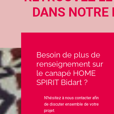
DANS NOTRE 
Besoin de plus de
renseignement sur
le canapé HOME
SPIRIT Bidart ?
N’hésitez à nous contacter afin
de discuter ensemble de votre
projet.