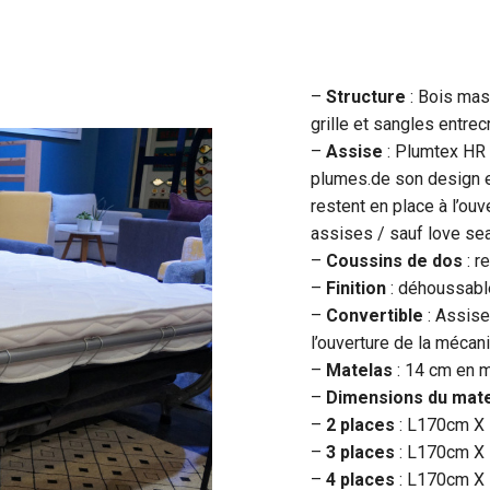
–
Structure
: Bois mas
grille et sangles entrec
–
Assise
: Plumtex HR
plumes.de son design et
restent en place à l’ou
assises / sauf love se
–
Coussins de dos
: r
–
Finition
: déhoussabl
–
Convertible
: Assise
l’ouverture de la mécan
–
Matelas
: 14 cm en 
–
Dimensions du mat
–
2 places
: L170cm X
–
3 places
: L170cm X
–
4 places
: L170cm X