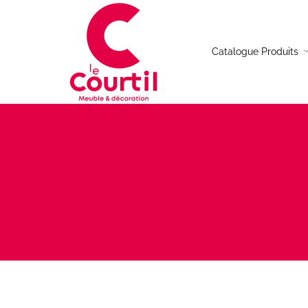
Catalogue Produits
Table de repas
Canap
Chaises
Canap
Table basse
Canap
Buffet
Canap
Meuble TV
Fauteu
Console
Table d’appoint
Bureau